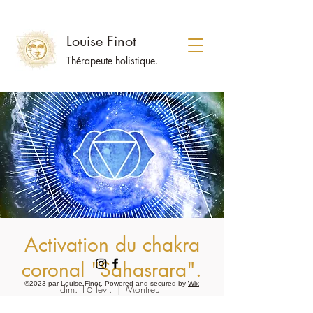
Louise Finot
Thérapeute holistique.
Activation du chakra
coronal "Sahasrara".
©2023 par Louise Finot. Powered and secured by
Wix
dim. 16 févr.
  |  
Montreuil